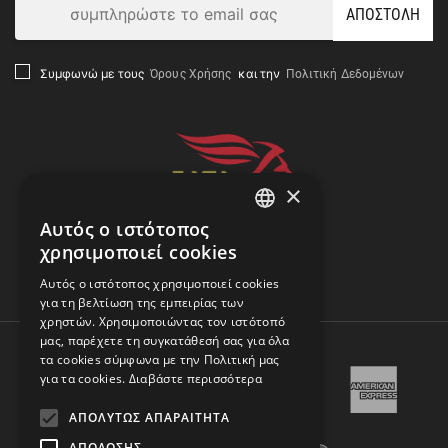
ΑΠΟΣΤΟΛΗ
Όρους Χρήσης
Πολιτική Δεδομένων
Συμφωνώ με τους
και την
×
Αυτός ο ιστότοπος
GREEK
χρησιμοποιεί cookies
ENGLISH
Αναζήτηση Αποστολής
Αυτός ο ιστότοπος χρησιμοποιεί cookies
για τη βελτίωση της εμπειρίας των
χρηστών. Χρησιμοποιώντας τον ιστότοπό
μας, παρέχετε τη συγκατάθεσή σας για όλα
τα cookies σύμφωνα με την Πολιτική μας
για τα cookies.
Διαβάστε περισσότερα
ΑΠΟΛΎΤΩΣ ΑΠΑΡΑΊΤΗΤΑ
ΑΠΌΔΟΣΗΣ