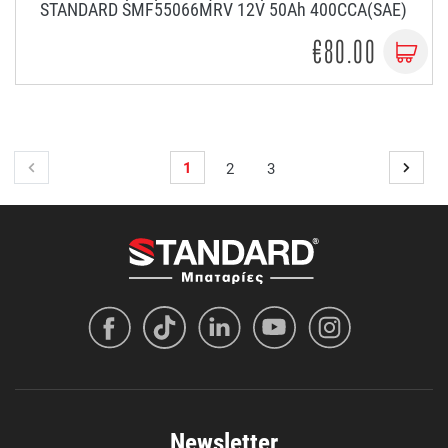
STANDARD SMF55066MRV 12V 50Ah 400CCA(SAE)
€80.00
1
2
3
Newsletter