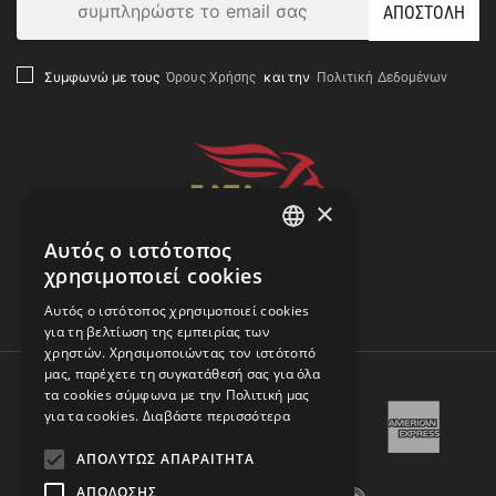
ΑΠΟΣΤΟΛΗ
Όρους Χρήσης
Πολιτική Δεδομένων
Συμφωνώ με τους
και την
×
Αυτός ο ιστότοπος
GREEK
χρησιμοποιεί cookies
ENGLISH
Αναζήτηση Αποστολής
Αυτός ο ιστότοπος χρησιμοποιεί cookies
για τη βελτίωση της εμπειρίας των
χρηστών. Χρησιμοποιώντας τον ιστότοπό
μας, παρέχετε τη συγκατάθεσή σας για όλα
τα cookies σύμφωνα με την Πολιτική μας
για τα cookies.
Διαβάστε περισσότερα
ΑΠΟΛΎΤΩΣ ΑΠΑΡΑΊΤΗΤΑ
ΑΠΌΔΟΣΗΣ