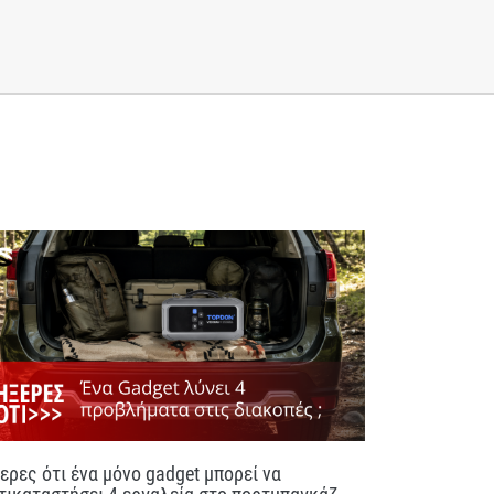
ερες ότι ένα μόνο gadget μπορεί να
τικαταστήσει 4 εργαλεία στο πορτμπαγκάζ