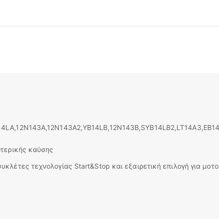
4LA,12Ν143Α,12Ν143Α2,YB14LB,12N143B,SYB14LB2,LT14A3,EB14
ωτερικής καύσης
συκλέτες τεχνολογίας Start&Stop και εξαιρετική επιλογή για μο