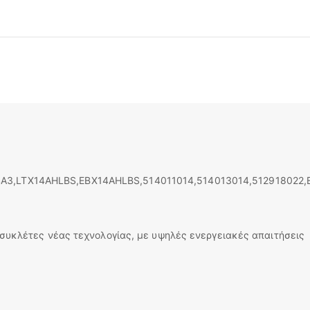
A3,LTX14AHLBS,EBX14AHLBS,514011014,514013014,512918022,
τοσυκλέτες νέας τεχνολογίας, με υψηλές ενεργειακές απαιτήσεις