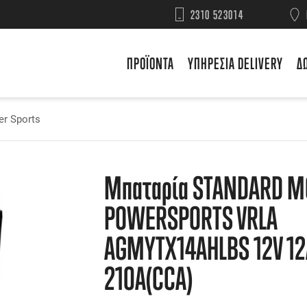
2310 523014
ΠΡΟΪΟΝΤΑ
ΥΠΗΡΕΣΙΑ DELIVERY
Δ
r Sports
Μπαταρία STANDARD M
POWERSPORTS VRLA
AGMYTX14AHLBS 12V 12
210A(CCA)