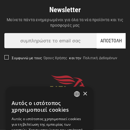
Newsletter
Μείνετε πάντα ενημερωμένοι για όλα τα νέα προϊόντα και τις
προσφορές μας
ΑΠΟΣΤΟΛΗ
Όρους Χρήσης
Πολιτική Δεδομένων
Συμφωνώ με τους
και την
×
Αυτός ο ιστότοπος
GREEK
χρησιμοποιεί cookies
ENGLISH
Αναζήτηση Αποστολής
Αυτός ο ιστότοπος χρησιμοποιεί cookies
για τη βελτίωση της εμπειρίας των
χρηστών. Χρησιμοποιώντας τον ιστότοπό