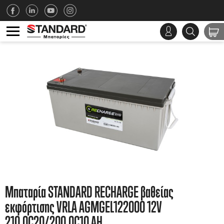
Μπαταρία STANDARD RECHARGE βαθείας
εκφόρτισης VRLA AGMGEL122000 12V
210.0C20/200.0C10 AH