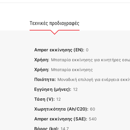
Τεχνικές προδιαγραφές
Amper εκκίνησης (EN):
0
Χρήση:
Μπαταρία εκκίνησης για κινητήρες εσ
Χρήση:
Μπαταρία εκκίνησης
Ποιότητα:
Μοναδική επιλογή για ενέργεια εκκ
Εγγύηση (μήνες):
12
Τάση (V):
12
Χωρητικότητα (Ah/C20):
60
Amper εκκίνησης (SAE):
540
Βάρος (kg):
14.7