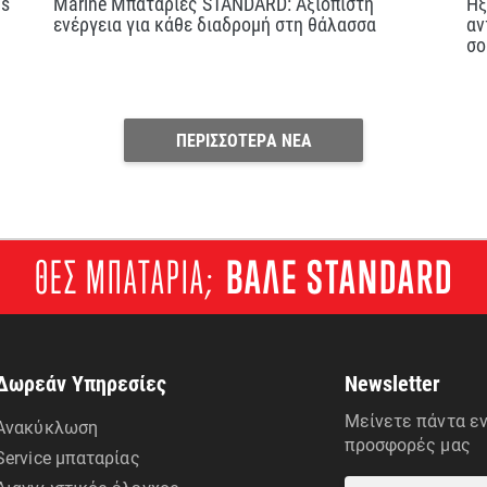
us
Marine Μπαταρίες STANDARD: Αξιόπιστη
Ήξ
ενέργεια για κάθε διαδρομή στη θάλασσα
αν
σο
ΠΕΡΙΣΣΟΤΕΡΑ ΝΕΑ
ΘΕΣ ΜΠΑΤΑΡΙΑ;
ΒΑΛΕ STANDARD
Δωρεάν Υπηρεσίες
Newsletter
Μείνετε πάντα εν
Ανακύκλωση
προσφορές μας
Service μπαταρίας