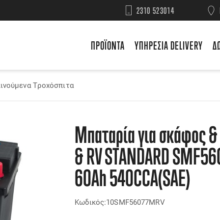
2310 523014
ΠΡΟΪΟΝΤΑ
ΥΠΗΡΕΣΙΑ DELIVERY
Δ
ινούμενα Τροχόσπιτα
Μπαταρία για σκάφος &
& RV STANDARD SMF56
60Ah 540CCA(SAE)
Κωδικός:10SMF56077MRV