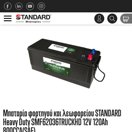
Μπαταρία φορτηγού και λεωφορείου STANDARD
Heavy Duty SMF62036TRUCKHD 12V 120Ah
800CCA(SAE)