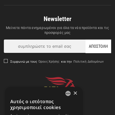
Newsletter
Μείνετε πάντα ενημερωμένοι για όλα τα νέα προϊόντα και τις
προσφορές μας
ΑΠΟΣΤΟΛΗ
Όρους Χρήσης
Πολιτική Δεδομένων
Συμφωνώ με τους
και την
×
Αυτός ο ιστότοπος
GREEK
χρησιμοποιεί cookies
ENGLISH
Αναζήτηση Αποστολής